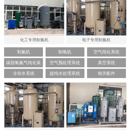
化工专用制氮机
电子专用制氮机
制氮机
制氧机
空气纯化系统
碳脱氧氮气纯化装
空气预处理系统
真空系统
置
冷却水系统
超纯水处理系统
相关配件