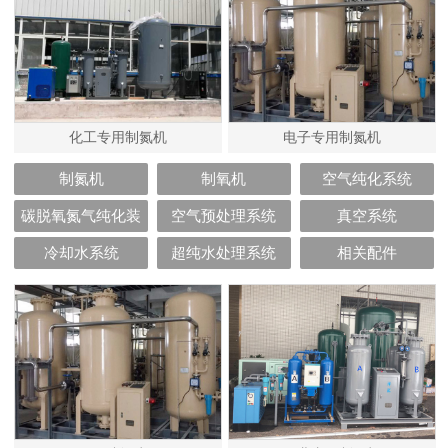
化工专用制氮机
电子专用制氮机
制氮机
制氧机
空气纯化系统
碳脱氧氮气纯化装
空气预处理系统
真空系统
置
冷却水系统
超纯水处理系统
相关配件