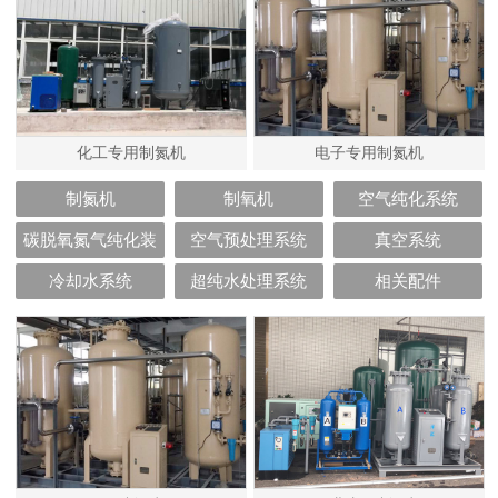
化工专用制氮机
电子专用制氮机
制氮机
制氧机
空气纯化系统
碳脱氧氮气纯化装
空气预处理系统
真空系统
置
冷却水系统
超纯水处理系统
相关配件